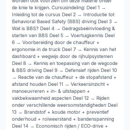
worden ook voorzien om deze materie onder
de knie te krijgen. Cursusindeling: Deel 1 →
Inleiding tot de cursus Deel 2 → Introductie tot
Behavioral Based Safety (BBS) driving Deel 3 →
Wat is BBS? Deel 4 → Gedragsbeëinvloeding &
starten van BBS Deel 5 → Voertuigkennis Deel
6 → Voorbereiding door de chauffeur +
ergonomie in de truck Deel 7 → Kennis van het
dashboard + wegwijs door de rijhulpsystemen
Deel 8 → Kennis en toepassing van de wegcode
& BBS driving Deel 9 → Defensief rijden Deel 10
→ Reactie van de chauffeur + de stopafstand +
afstand houden Deel 11 → Verkeersinzicht +
manoeuvreren + in- & uitstappen +
vakbekwaamheid aspecten Deel 12 → Rijden
onder verschillende weersomstandigheden Deel
13 → Brandstof + koude motor + preventief
onderhoud + rolweerstand + bandenspanning
Deel 14 → Economisch rijden / ECO-drive +