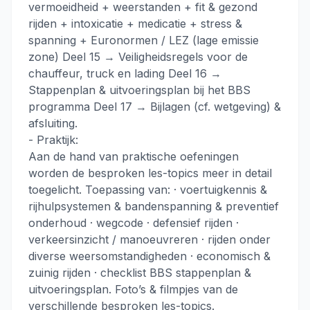
vermoeidheid + weerstanden + fit & gezond
rijden + intoxicatie + medicatie + stress &
spanning + Euronormen / LEZ (lage emissie
zone) Deel 15 → Veiligheidsregels voor de
chauffeur, truck en lading Deel 16 →
Stappenplan & uitvoeringsplan bij het BBS
programma Deel 17 → Bijlagen (cf. wetgeving) &
afsluiting.
- Praktijk:
Aan de hand van praktische oefeningen
worden de besproken les-topics meer in detail
toegelicht. Toepassing van: · voertuigkennis &
rijhulpsystemen & bandenspanning & preventief
onderhoud · wegcode · defensief rijden ·
verkeersinzicht / manoeuvreren · rijden onder
diverse weersomstandigheden · economisch &
zuinig rijden · checklist BBS stappenplan &
uitvoeringsplan. Foto’s & filmpjes van de
verschillende besproken les-topics.