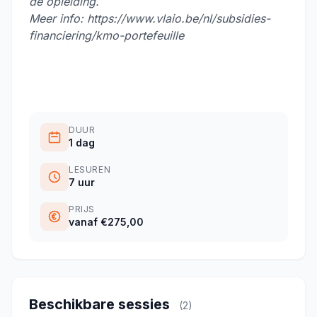
de opleiding.
Meer info: https://www.vlaio.be/nl/subsidies-
financiering/kmo-portefeuille
DUUR
1 dag
LESUREN
7 uur
PRIJS
vanaf €275,00
Beschikbare sessies
(2)