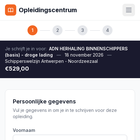
Opleidingscentrum
1
2
3
4
Je schrijft je in voor:
ADN HERHALING BINNENSCHIPPERS
(basis) - droge lading
—
18 november 2026
—
Schipperswelzijn Antwerpen - Noordzeezaal
€529,00
Persoonlijke gegevens
Vul je gegevens in om je in te schrijven voor deze
opleiding.
Voornaam