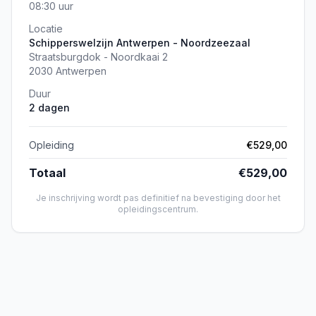
08:30 uur
Locatie
Schipperswelzijn Antwerpen - Noordzeezaal
Straatsburgdok - Noordkaai 2
2030 Antwerpen
Duur
2 dagen
Opleiding
€529,00
Totaal
€529,00
Je inschrijving wordt pas definitief na bevestiging door het
opleidingscentrum.