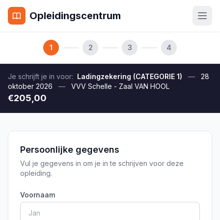
Opleidingscentrum
1
2
3
4
Je schrijft je in voor:
Ladingzekering (CATEGORIE 1)
—
28
oktober 2026
—
VVV Schelle - Zaal VAN HOOL
€205,00
Persoonlijke gegevens
Vul je gegevens in om je in te schrijven voor deze
opleiding.
Voornaam